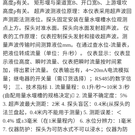
高度p有关。 矩形堰与渠道宽B、开口宽b、上游堰坎
高度p有关。 超声波测液位原理：本仪表采用超声波回
声测距法测液位。探头固定安装在量水堰槽水位观测
点上方。探头对准水面。探头向水面发射超声波。 仪
表的工作原理：仪表控制探头发射和接收超声波。测
量声波传输时间测算液位mm。在通过查水位-流量表，
把液位转成流量（单位：升/秒）。 仪表显示：仪表显
示液位高度、瞬时流量、仪表把瞬时流量按时间累
加，得出累计流量。 仪表输出有，4～20mA电流模拟
量；继电器的开关量（需订货选择）；RS485的数字信
号； 三、技术指标 1. 流量量程：0.1升/秒～10米３/秒
(由配用量水堰槽的规格决定) 2. 流量不确定度：5%
3. 超声波最大测距：2米 4. 探头盲区：0.4米(从探头的
法兰盘起，0.4米内不能用于测量) 5. 测距误差：＜
0.4% 或±3毫米（在1米量程内） 6. 水位分辨力：1毫米
7. 仪器防护：探头为可防水式不可以浸水；仪器为防