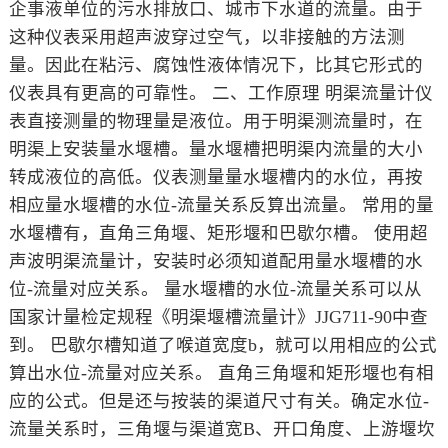
企事液单位的污水排放口、城市下水道的流量。由于
这种仪表采用超声波穿过空气，以非接触的方法测
量。因此在粘污、腐蚀性液体情况下，比其它形式的
仪表具有更高的可靠性。 二、工作原理 明渠流量计仪
表直接测量的物理量是液位。用于明渠测流量时，在
明渠上安装量水堰槽。量水堰槽把明渠内流量的大小
转成液位的高低。仪表测量量水堰槽内的水位，再按
相应量水堰槽的水位-流量关系反算出流量。 常用的量
水堰槽有，直角三角堰、矩形堰和巴歇尔槽。 使用超
声波明渠流量计，安装时必须知道配用量水堰槽的水
位-流量对应关系。 量水堰槽的水位-流量关系可以从
国家计量检定规程《明渠堰槽流量计》JJG711-90中查
到。 巴歇尔槽知道了喉道宽度b，就可以用相应的公式
算出水位-流量对应关系。 直角三角堰和矩形堰也有相
应的公式。但是还与按装的渠道尺寸有关。确定水位-
流量关系时，三角堰与渠道宽B、开口角度、上游堰坎