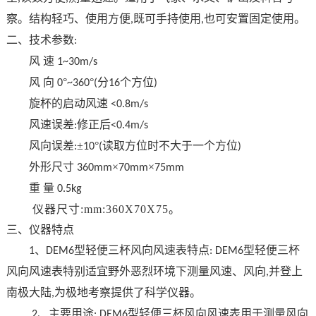
察。结构轻巧、使用方便
既可手持使用
也可安置固定使用。
,
,
二、
技术参数
:
风
速
1~30m/s
风
向
°
°
分
个方位
0
~360
(
16
)
旋杯的启动风速
<0.8m/s
风速误差
修正后
:
<0.4m/s
风向误差
±
°
读取方位时不大于一个方位
:
10
(
)
外形尺寸
×
×
360mm
70mm
75mm
重
量
0.5kg
仪
器尺寸
:mm:360X70X75。
三、仪器特点
、
型轻便三杯风向风速表特点
型轻便三杯
1
DEM6
: DEM6
风向风速表特别适宜野外恶烈环境下测量风速、风向
并登上
,
南极大陆
为极地考察提供了科学仪器。
,
、主要用途
型轻便三杯风向风速表用于测量风向
2
: DEM6