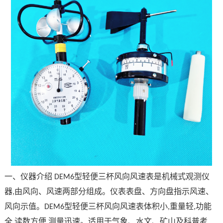
一、
仪器介绍
型轻便三杯风向风速表是机械式观测仪
DEM6
器
由风向、风速两部分组成。仪表表盘、方向盘指示风速、
,
风向示值。
型轻便三杯风向风速表体积小
重量轻
功能
DEM6
,
,
全
读数方便
测量迅速。适用于气象、水文、矿山及科普考
,
,